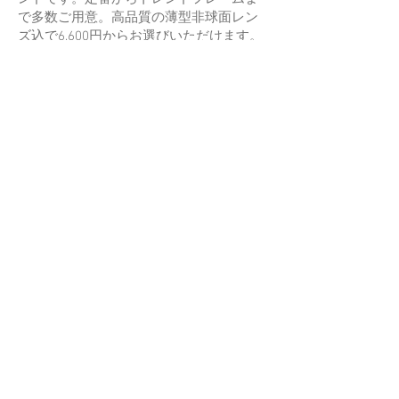
で多数ご用意。高品質の薄型非球面レン
ズ込で6,600円からお選びいただけます。
ブルーライトカットメガネ「JINS
SCREEN」も人気です。
営業時間 10:00~20:00
TEL
0138-86-9920
定休日 館の休みに準じる
​ホームページ
https://www.jins.com/jp/
B1
F