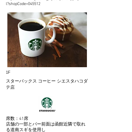
l?shopCode=045512
1F
スターバックス コーヒー シエスタハコダ
テ店
席数：41席
店舗の一部とバー前面は函館近隣で取れ
る道南スギを使用し